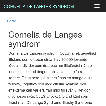
CORNELIA DE LANGES SYNDROM
Toggl
naviga
Home
Cornelia de Langes
syndrom
Cornelia De Langes syndrom (CdLS) är ett genetiskt
tillstånd som drabbar cirka 1 av 10 000 levande
födda. Individer som drabbas har tillståndet när de
föds, men ibland diagnostiseras det inte förrän
senare. Detta beror på att det finns en mängd olika
fysiska, kognitiva och medicinska symtom, och
effekterna kan variera från mild till svår, vilket gör
diagnosen svår. CdLS är också ibland känt som
Brachman De Lange Syndrome, Bushy Syndrome