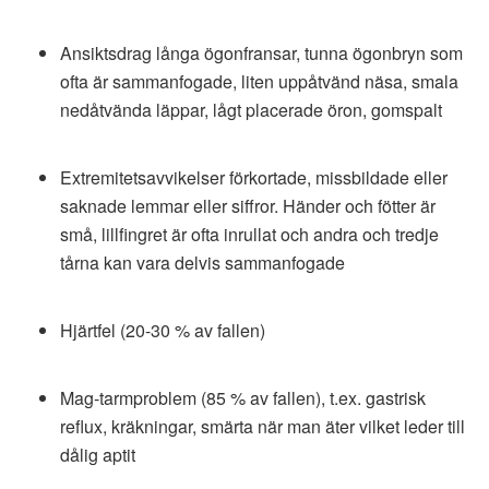
Ansiktsdrag långa ögonfransar, tunna ögonbryn som
ofta är sammanfogade, liten uppåtvänd näsa, smala
nedåtvända läppar, lågt placerade öron, gomspalt
Extremitetsavvikelser förkortade, missbildade eller
saknade lemmar eller siffror. Händer och fötter är
små, lillfingret är ofta inrullat och andra och tredje
tårna kan vara delvis sammanfogade
Hjärtfel (20-30 % av fallen)
Mag-tarmproblem (85 % av fallen), t.ex. gastrisk
reflux, kräkningar, smärta när man äter vilket leder till
dålig aptit