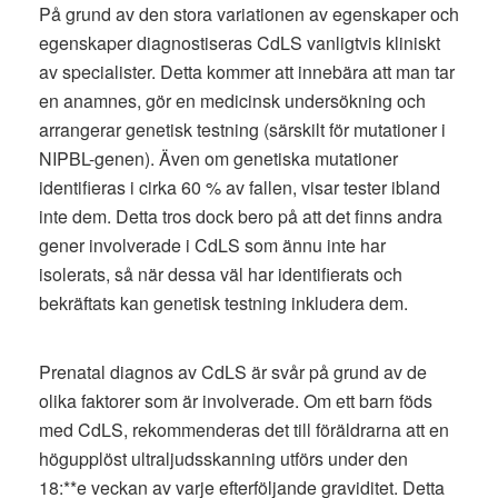
På grund av den stora variationen av egenskaper och
egenskaper diagnostiseras CdLS vanligtvis kliniskt
av specialister. Detta kommer att innebära att man tar
en anamnes, gör en medicinsk undersökning och
arrangerar genetisk testning (särskilt för mutationer i
NIPBL-genen). Även om genetiska mutationer
identifieras i cirka 60 % av fallen, visar tester ibland
inte dem. Detta tros dock bero på att det finns andra
gener involverade i CdLS som ännu inte har
isolerats, så när dessa väl har identifierats och
bekräftats kan genetisk testning inkludera dem.
Prenatal diagnos av CdLS är svår på grund av de
olika faktorer som är involverade. Om ett barn föds
med CdLS, rekommenderas det till föräldrarna att en
högupplöst ultraljudsskanning utförs under den
18:**e veckan av varje efterföljande graviditet. Detta