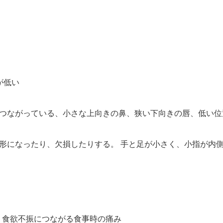
が低い
つながっている、小さな上向きの鼻、狭い下向きの唇、低い位
になったり、欠損したりする。 手と足が小さく、小指が内側に曲
嘔吐、食欲不振につながる食事時の痛み