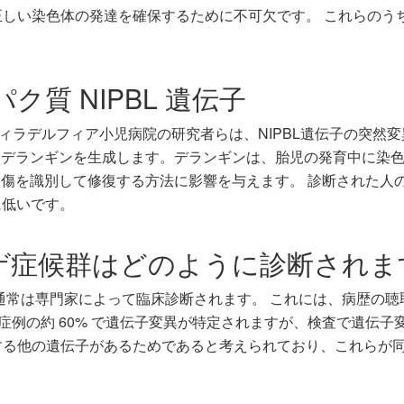
しい染色体の発達を確保するために不可欠です。 これらのうち 2 つ
ク質 NIPBL 遺伝子
フィラデルフィア小児病院の研究者らは、NIPBL遺伝子の突然
伝子はデランギンを生成します。デランギンは、胎児の発育中に
傷を識別して修復する方法に影響を与えます。 診断された人の 50
に低いです。
ゲ症候群はどのように診断されま
、通常は専門家によって臨床診断されます。 これには、病歴の
 症例の約 60% で遺伝子変異が特定されますが、検査で遺伝
与する他の遺伝子があるためであると考えられており、これらが