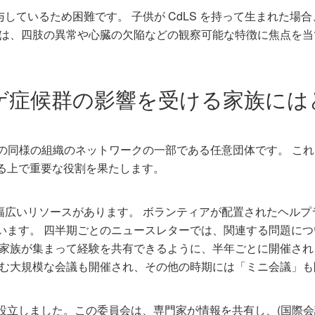
与しているため困難です。 子供が CdLS を持って生まれた場合
れは、四肢の異常や心臓の欠陥などの観察可能な特徴に焦点を
ゲ症候群の影響を受ける家族には
界中の同様の組織のネットワークの一部である任意団体です。 
る上で重要な役割を果たします。
の幅広いリソースがあります。 ボランティアが配置されたヘル
います。 四半期ごとのニュースレターでは、関連する問題に
た家族が集まって経験を共有できるように、半年ごとに開催さ
含む大規模な会議も開催され、その他の時期には「ミニ会議」も
C) を設立しました。この委員会は、専門家が情報を共有し、(国際