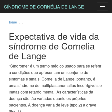
SÍNDROME DE CORNÉLIA DE LANGE
Toggl
naviga
Home
Expectativa de vida da síndrome de Cornelia de Lange
Expectativa de vida da
síndrome de Cornelia
de Lange
"Síndrome" é um termo médico usado para se referir
a condições que apresentam um conjunto de
sintomas e sinais. Cornelia de Lange, portanto, é
uma síndrome de múltiplas anomalias incorrigíveis e
inatas com retardo mental. As características da
doença são tão variadas quanto os próprios
pacientes. A doença varia de leve (tipo 2) a grave
(tipo 1).