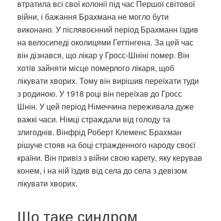
втратила всі свої колонії під час Першої світової
війни, і бажання Брахмана не могло бути
виконано. У післявоєнний період Брахманн їздив
на велосипеді околицями Геттінгена. За цей час
він дізнався, що лікар у Гросс-Шніні помер. Він
хотів зайняти місце померлого лікаря, щоб
лікувати хворих. Тому він вирішив переїхати туди
з родиною. У 1918 році він переїхав до Гросс
Шнін. У цей період Німеччина переживала дуже
важкі часи. Німці страждали від голоду та
злигоднів. Вінфрід Роберт Клеменс Брахман
рішуче стояв на боці стражденного народу своєї
країни. Він привіз з війни свою карету, яку керував
конем, і на ній їздив від села до села з девізом
лікувати хворих.
Що таке синдром