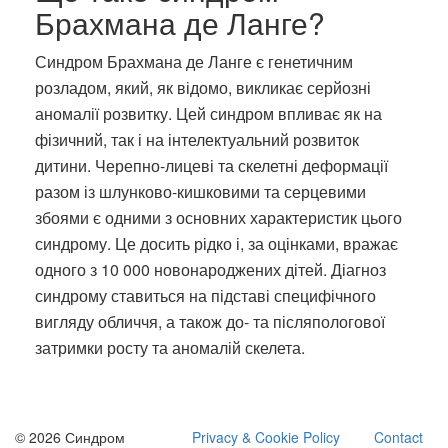
Брахмана де Ланге?
Синдром Брахмана де Ланге є генетичним
розладом, який, як відомо, викликає серйозні
аномалії розвитку. Цей синдром впливає як на
фізичний, так і на інтелектуальний розвиток
дитини. Черепно-лицеві та скелетні деформації
разом із шлунково-кишковими та серцевими
збоями є одними з основних характеристик цього
синдрому. Це досить рідко і, за оцінками, вражає
одного з 10 000 новонароджених дітей. Діагноз
синдрому ставиться на підставі специфічного
вигляду обличчя, а також до- та післяпологової
затримки росту та аномалій скелета.
© 2026 Синдром
Privacy & Cookie Policy
Contact