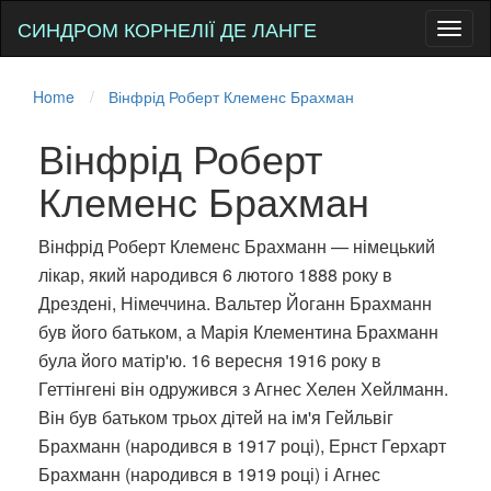
СИНДРОМ КОРНЕЛІЇ ДЕ ЛАНГЕ
Toggl
naviga
Home
Вінфрід Роберт Клеменс Брахман
Вінфрід Роберт
Клеменс Брахман
Вінфрід Роберт Клеменс Брахманн — німецький
лікар, який народився 6 лютого 1888 року в
Дрездені, Німеччина. Вальтер Йоганн Брахманн
був його батьком, а Марія Клементина Брахманн
була його матір'ю. 16 вересня 1916 року в
Геттінгені він одружився з Агнес Хелен Хейлманн.
Він був батьком трьох дітей на ім'я Гейльвіг
Брахманн (народився в 1917 році), Ернст Герхарт
Брахманн (народився в 1919 році) і Агнес